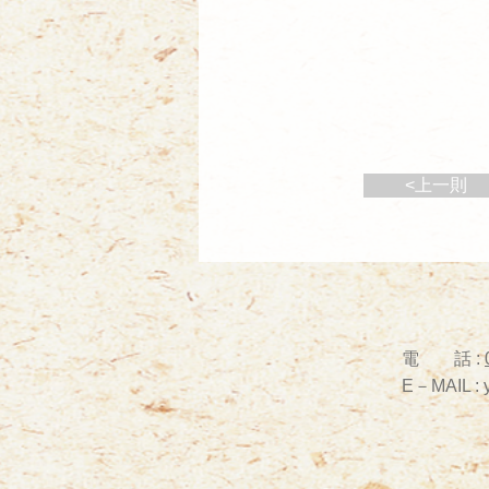
<上一則
電 話 :
E－MAIL :