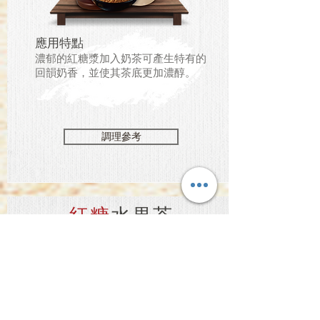
應用特點
濃郁的紅糖漿加入奶茶可產生特有的
回韻奶香，並使其茶底更加濃醇。
調理參考
紅糖
水果茶
作法僅供參考，可依需求自行調整