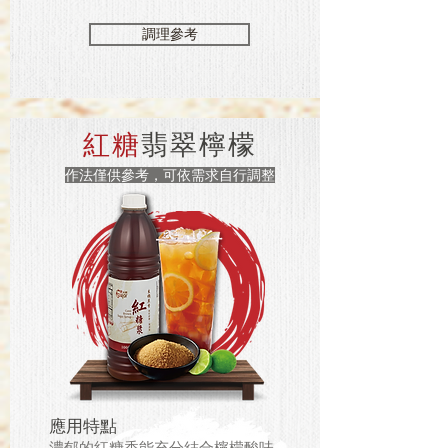
調理參考
紅糖
翡翠檸檬
作法僅供參考，可依需求自行調整
應用特點
濃郁的紅糖香能充分結合檸檬酸味，