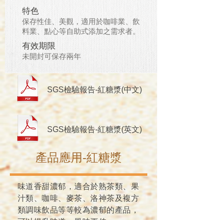
特色
保存性佳、美觀，適用於咖啡業、飲
料業、點心等自助式添加之需求者。
有效期限
​未開封可保存兩年
​SGS檢驗報告-紅糖漿(中文)
​SGS檢驗報告-紅糖漿(英文)
​產品應用-紅糖漿
味道香甜濃郁，適合於熟茶類、果
汁類、咖啡、麥茶、洛神茶及複方
類調味飲品等等較為濃郁的產品，