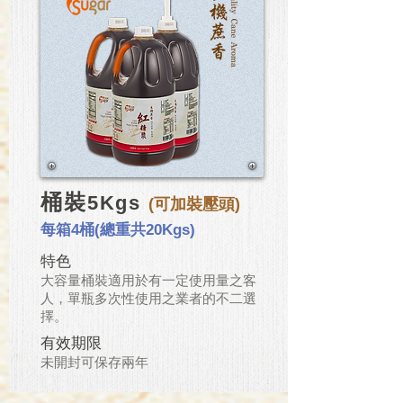
桶裝
5Kgs
(可加裝壓頭)
每箱4桶(總重共20Kgs)
特色
大容量桶裝適用於有一定使用量之客
人，單瓶多次性使用之業者的不二選
擇。
有效期限
​未開封可保存兩年