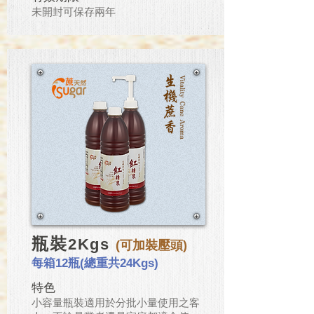
​未開封可保存兩年
瓶裝
2Kgs
(可加裝壓頭)
每箱12瓶(總重共24Kgs)
特色
小容量瓶裝適用於分批小量使用之客