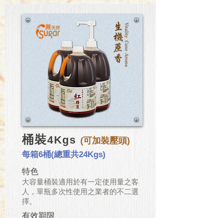
桶裝
4Kgs
(可加裝壓頭)
每箱6桶(總重共24Kgs)
特色
大容量桶裝適用於有一定使用量之客
人，單瓶多次性使用之業者的不二選
擇。
有效期限