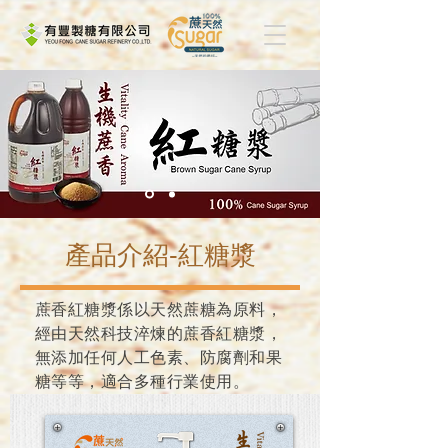
​產品介紹-紅糖漿
蔗香紅糖漿係以天然蔗糖為原料，
經由天然科技淬煉的蔗香紅糖漿，
無添加任何人工色素、防腐劑和果
糖等等，適合多種行業使用。